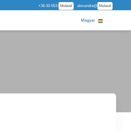
+36-30-563-
alexandra@
Mutasd
Mutasd
Magyar