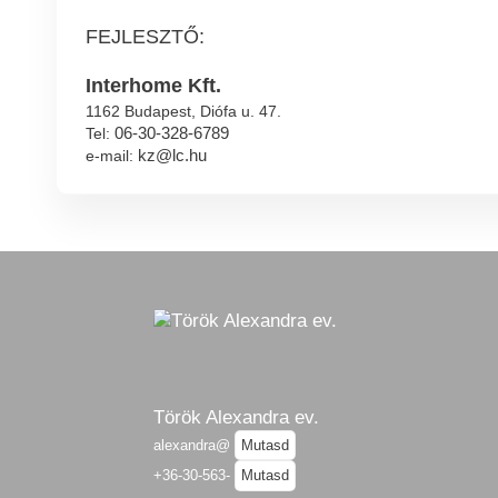
FEJLESZTŐ:
Interhome Kft.
1162 Budapest, Diófa u. 47.
06-30-328-6789
Tel:
kz@lc.hu
e-mail:
Török Alexandra ev.
alexandra@
Mutasd
+36-30-563-
Mutasd